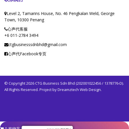
Level 2, Tamarins House, No. 46 Pengkalan Weld, George
Town, 10300 Penang
心声代客服
+6 011-2784 3494
ctgbusinesssdnbhd@gmail.com
心声代Facebook专页
© Copyright 2026 CTG Business Sdn Bhd (202001022456 / 1378776-D).
All Rights Reserved. Project by
Dreamztech
Web Design
.
0
购物车