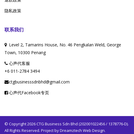
隐私政策
联系我们
Level 2, Tamarins House, No. 46 Pengkalan Weld, George
Town, 10300 Penang
心声代客服
+6 011-2784 3494
ctgbusinesssdnbhd@gmail.com
心声代Facebook专页
© Copyright 2026 CTG Business Sdn Bhd (202001022456 / 1378776-D).
All Rights Reserved. Project by
Dreamztech
Web Design
.