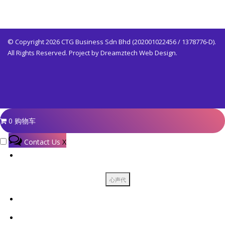
© Copyright 2026 CTG Business Sdn Bhd (202001022456 / 1378776-D).
All Rights Reserved. Project by
Dreamztech
Web Design
.
0
购物车
Contact Us
X